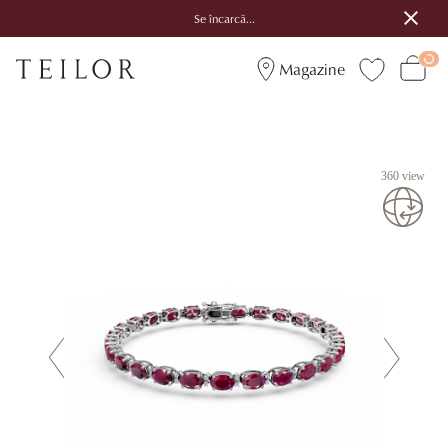
Se încarcă...
Magazine
360 view