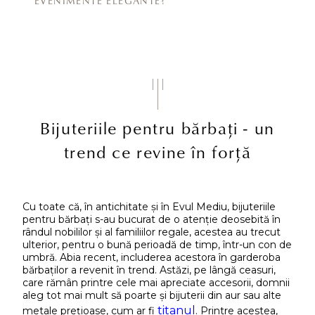
EVENIMENTE ELEGANTE?
Bijuteriile pentru bărbați - un
trend ce revine în forță
Cu toate că, în antichitate și în Evul Mediu, bijuteriile
pentru bărbați s-au bucurat de o atenție deosebită în
rândul nobililor și al familiilor regale, acestea au trecut
ulterior, pentru o bună perioadă de timp, într-un con de
umbră. Abia recent, includerea acestora în garderoba
bărbaților a revenit în trend. Astăzi, pe lângă ceasuri,
care rămân printre cele mai apreciate accesorii, domnii
aleg tot mai mult să poarte și bijuterii din aur sau alte
titanul.
metale prețioase, cum ar fi
Printre acestea,