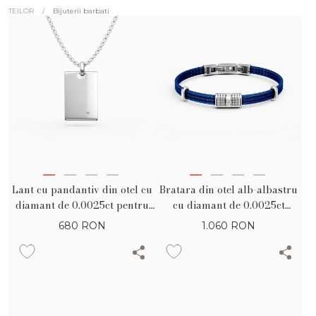
/
Bijuterii barbati
TEILOR
Lant cu pandantiv din otel cu
Bratara din otel alb-albastru
diamant de 0.0025ct pentru
cu diamant de 0.0025ct
barbati
pentru barbati
680
RON
1.060
RON