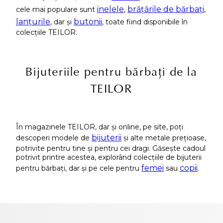
inelele
brățările de bărbați
cele mai populare sunt
,
,
lanțurile
butonii
, dar și
, toate fiind disponibile în
colecțiile TEILOR.
Bijuteriile pentru bărbați de la
TEILOR
În magazinele TEILOR, dar și online, pe site, poți
bijuterii
descoperi modele de
și alte metale prețioase,
potrivite pentru tine și pentru cei dragi. Găsește cadoul
potrivit printre acestea, explorând colecțiile de bijuterii
femei
copii
pentru bărbați, dar și pe cele pentru
sau
.