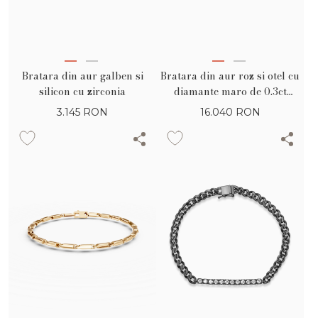
Bratara din aur galben si
Bratara din aur roz si otel cu
silicon cu zirconia
diamante maro de 0.3ct
pentru barbati
3.145
RON
16.040
RON