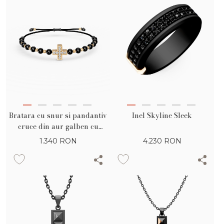
Bratara cu snur si pandantiv
Inel Skyline Sleek
cruce din aur galben cu
zirconii
1.340
RON
4.230
RON