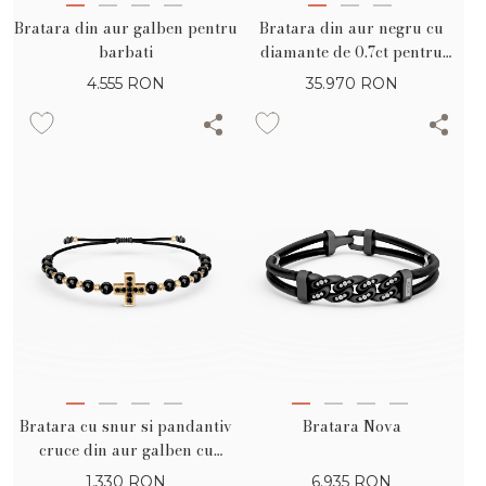
Bratara din aur galben pentru
Bratara din aur negru cu
barbati
diamante de 0.7ct pentru
barbati
4.555
RON
35.970
RON
Bratara cu snur si pandantiv
Bratara Nova
cruce din aur galben cu
zirconii negre
1.330
RON
6.935
RON