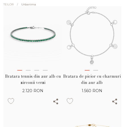
/
Urbanima
TEILOR
Bratara tennis din aur alb cu
Bratara de picior cu charmuri
zirconii verzi
din aur alb
2.120
RON
1.560
RON