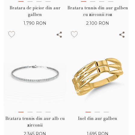
Bratara de picior din aur
Bratara tennis din aur galben
galben
cu zirconii roz
1.790
RON
2.100
RON
Bratara tennis din aur alb cu
Inel din aur galben
zirconii
2.345
RON
1.695
RON