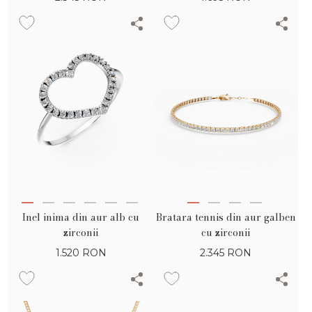
Inel inima din aur alb cu
Bratara tennis din aur galben
zirconii
cu zirconii
1.520
RON
2.345
RON