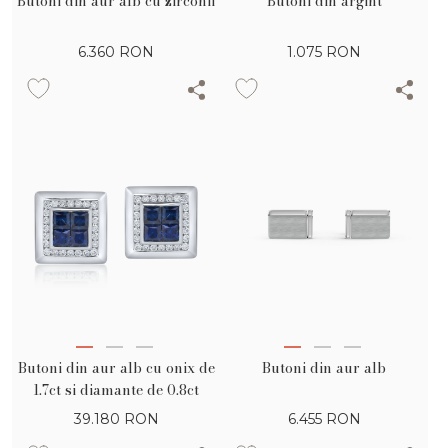
Butoni din aur alb cu zirconii
Butoni din argint
6.360
RON
1.075
RON
Butoni din aur alb cu onix de
Butoni din aur alb
1.7ct si diamante de 0.8ct
39.180
RON
6.455
RON