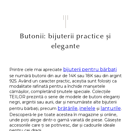
Butonii: bijuterii practice și
elegante
bijuterii pentru bărbați
Printre cele mai apreciate
se numără butonii din aur de 14K sau 18K sau din argint
925. Având un caracter practic, aceștia sunt folosiți ca
modalitate rafinată pentru a închide manșetele
cămășilor, completând ținutele speciale. Colecțiile
TEILOR prezintă o serie de modele de butoni eleganți
negri, argintii sau aurii, dar și nenumărate alte bijuterii
brățările
inelele
lanțurile
pentru bărbați, precum
,
și
.
Descoperă-le pe toate acestea în magazine și online,
unde poți alege dintr-o gamă variată de piese. Găsește
accesoriile care ți se potrivesc, dar și cadourile ideale
pentru cei dragi.