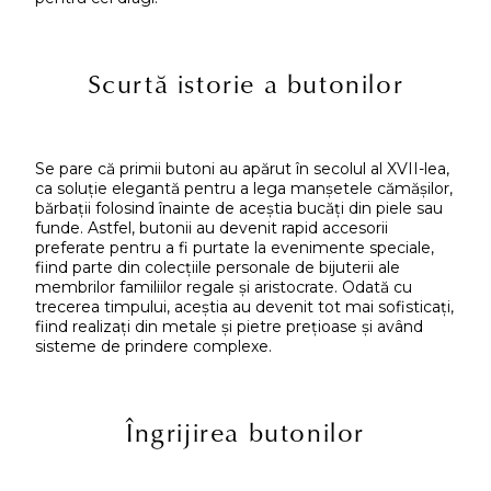
Scurtă istorie a butonilor
Se pare că primii butoni au apărut în secolul al XVII-lea,
ca soluție elegantă pentru a lega manșetele cămășilor,
bărbații folosind înainte de aceștia bucăți din piele sau
funde. Astfel, butonii au devenit rapid accesorii
preferate pentru a fi purtate la evenimente speciale,
fiind parte din colecțiile personale de bijuterii ale
membrilor familiilor regale și aristocrate. Odată cu
trecerea timpului, aceștia au devenit tot mai sofisticați,
fiind realizați din metale și pietre prețioase și având
sisteme de prindere complexe.
Îngrijirea butonilor