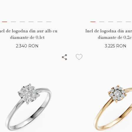
nel de logodna din aur alb cu
Inel de logodna din aur
diamante de 0.1ct
diamante de 0.2c
2.340
RON
3.225
RON