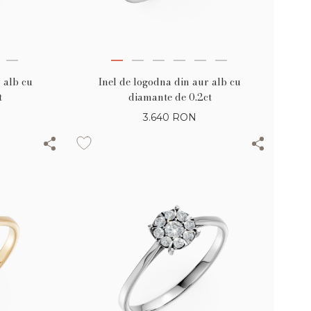
 alb cu
Inel de logodna din aur alb cu
t
diamante de 0.2ct
3.640
RON