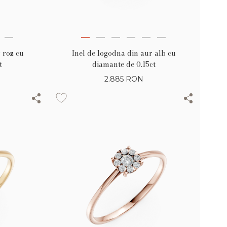
 roz cu
Inel de logodna din aur alb cu
t
diamante de 0.15ct
2.885
RON