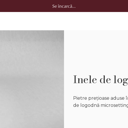
Se încarcă...
Inele de lo
Pietre prețioase aduse 
de logodnă microsetting