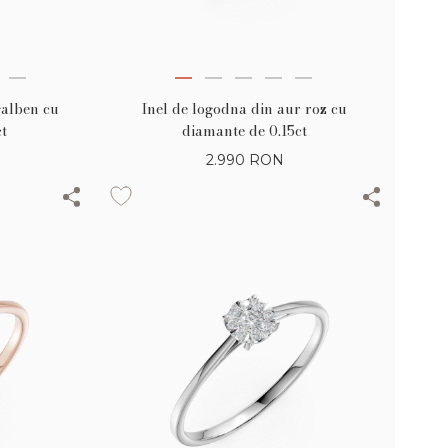
galben cu
Inel de logodna din aur roz cu
t
diamante de 0.15ct
2.990
RON