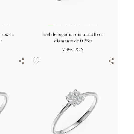
 roz cu
Inel de logodna din aur alb cu
t
diamante de 0.25ct
7.955
RON