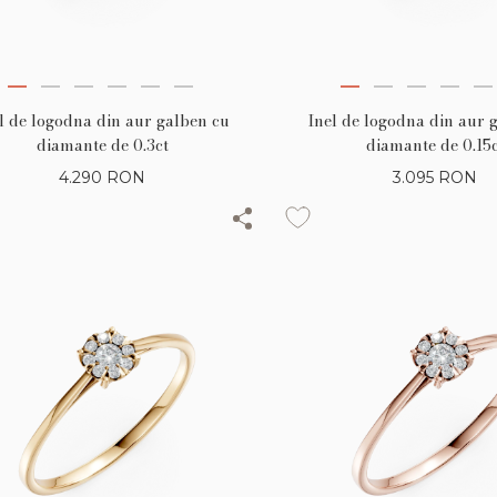
l de logodna din aur galben cu
Inel de logodna din aur 
diamante de 0.3ct
diamante de 0.15c
4.290
RON
3.095
RON