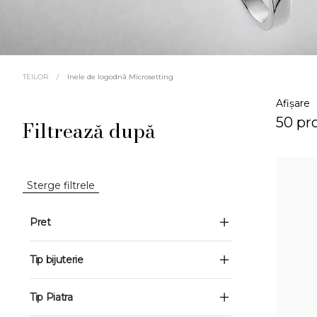
/
Inele de logodnă Microsetting
TEILOR
Afișare
50 pr
Filtrează după
Sterge filtrele
Pret
Tip bijuterie
Tip Piatra