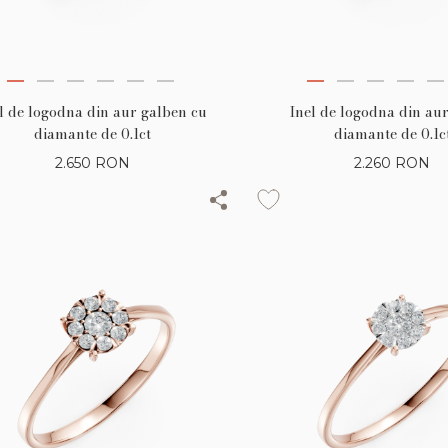
l de logodna din aur galben cu
Inel de logodna din aur
diamante de 0.1ct
diamante de 0.1c
2.650
RON
2.260
RON