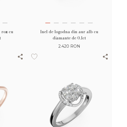
 roz cu
Inel de logodna din aur alb cu
t
diamante de 0.1ct
2.420
RON