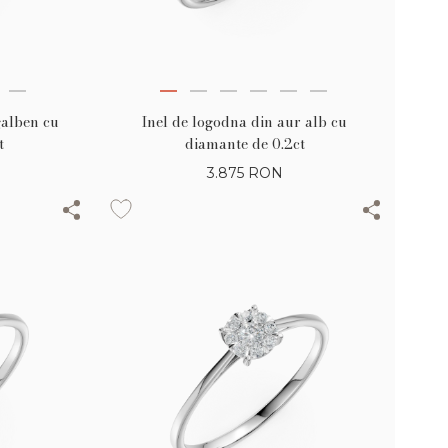
galben cu
Inel de logodna din aur alb cu
t
diamante de 0.2ct
3.875
RON