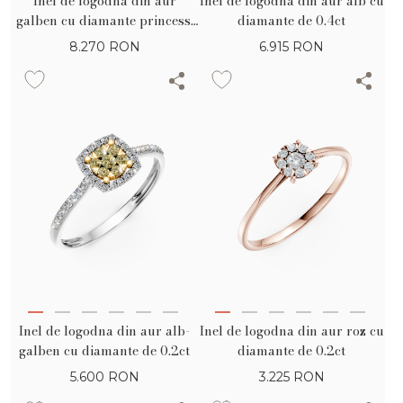
Inel de logodna din aur
Inel de logodna din aur alb cu
galben cu diamante princess,
diamante de 0.4ct
baguette si rotunde de 0.39ct
8.270
RON
6.915
RON
Inel de logodna din aur roz cu
Inel de logodna din aur alb-
diamante de 0.2ct
galben cu diamante de 0.2ct
3.225
RON
5.600
RON