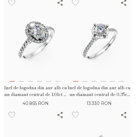
Inel de logodna din aur alb cu
Inel de logodna din aur alb cu
un diamant central de 1.01ct si
un diamant central de 0.35ct
diamante de 0.38ct
si diamante de 0.16ct
40.855
RON
13.330
RON