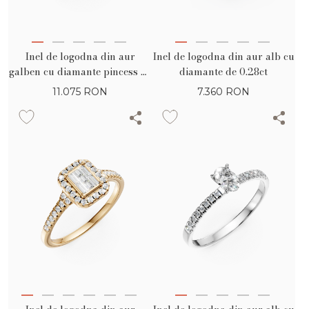
Inel de logodna din aur
Inel de logodna din aur alb cu
galben cu diamante pincess de
diamante de 0.28ct
0.26ct si diamante de 0.29ct
11.075
RON
7.360
RON