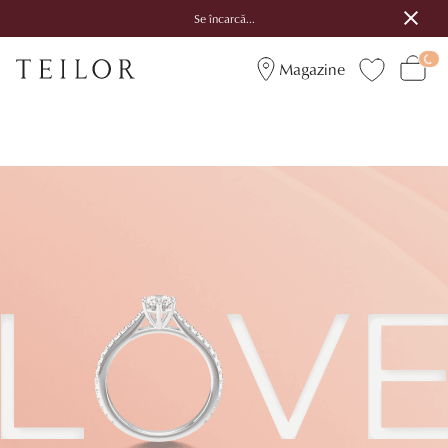
Se încarcă...
Magazine