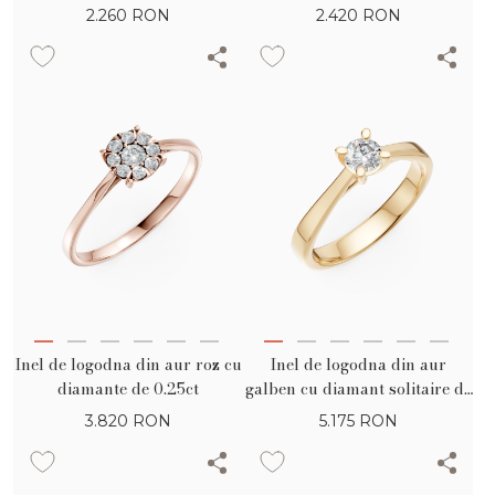
2.260
RON
2.420
RON
Inel de logodna din aur roz cu
Inel de logodna din aur
diamante de 0.25ct
galben cu diamant solitaire de
0.2ct
3.820
RON
5.175
RON