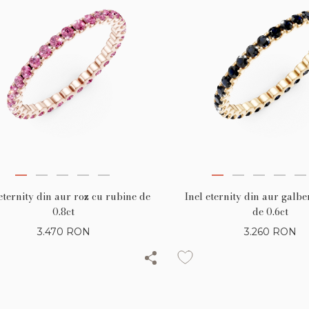
eternity din aur roz cu rubine de
Inel eternity din aur galbe
0.8ct
de 0.6ct
3.470
RON
3.260
RON