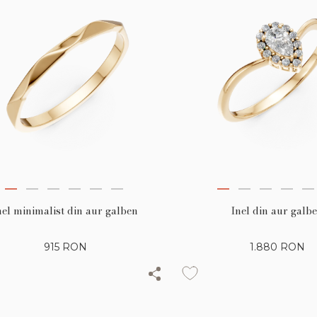
Inel din aur galb
nel minimalist din aur galben
1.880
RON
915
RON