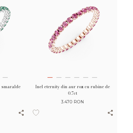
cu smaralde
Inel eternity din aur roz cu rubine de
0.7ct
3.470
RON