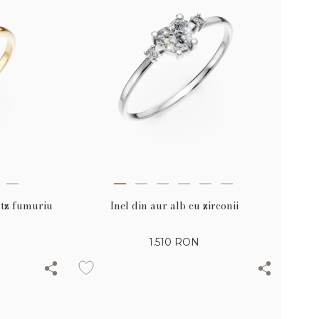
rtz fumuriu
Inel din aur alb cu zirconii
1.510
RON