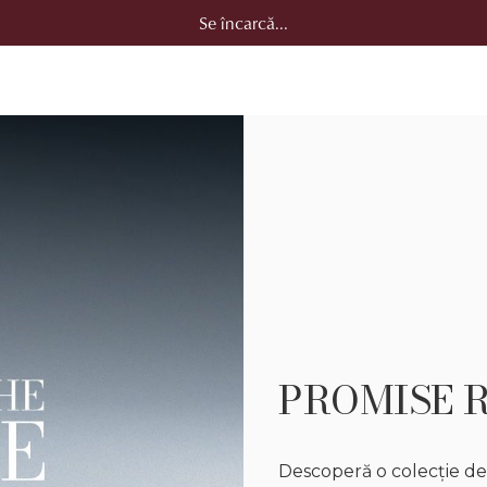
Se încarcă...
PROMISE 
Descoperă o colecție de 