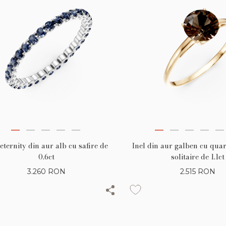
 eternity din aur alb cu safire de
Inel din aur galben cu qua
0.6ct
solitaire de 1.1ct
3.260
RON
2.515
RON