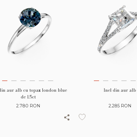
din aur alb cu topaz london blue
Inel din aur alb
de 1.5ct
2.780
RON
2.285
RON