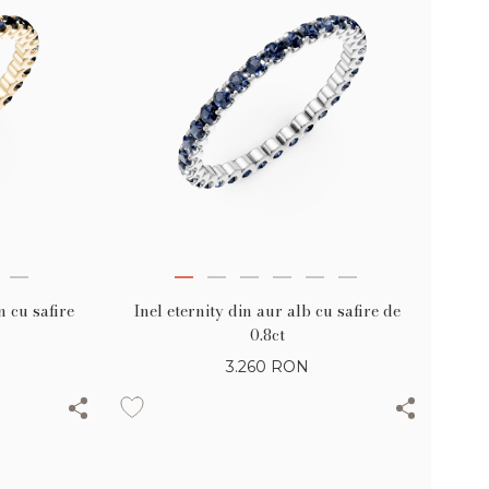
n cu safire
Inel eternity din aur alb cu safire de
0.8ct
3.260
RON