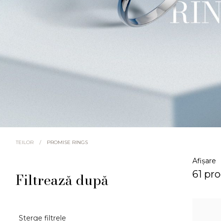
/
PROMISE RINGS
TEILOR
Afișare
61 pr
Filtrează după
Sterge filtrele