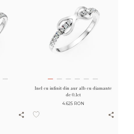
Inel cu infinit din aur alb cu diamante
de 0.1ct
4.625
RON