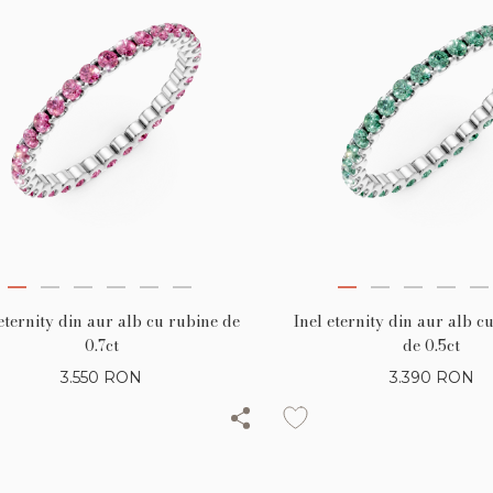
eternity din aur alb cu rubine de
Inel eternity din aur alb 
0.7ct
de 0.5ct
3.550
RON
3.390
RON