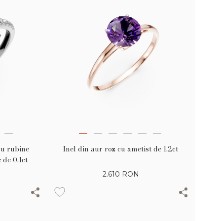
cu rubine
Inel din aur roz cu ametist de 1.2ct
 de 0.1ct
2.610
RON