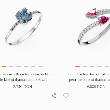
 din aur alb cu topaz swiss blue
Inel deschis din aur alb 
de 1.1ct si diamante de 0.02ct
pear de 0.3ct si diamante
2.730
RON
6.605
RON