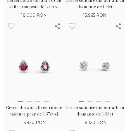
Cercei florali din aur roz cu
Cercei solitaire din aur alb cu
safire roz pear de 2.1ct si
diamante de 0.8ct
diamante de 0.37ct
18.000
RON
13.965
RON
Cercei din aur alb cu rubine
Cercei solitaire din aur alb cu
taietura pear de 1.37ct si
diamante de 1.06ct
diamante de 0.15ct
15.920
RON
19.120
RON