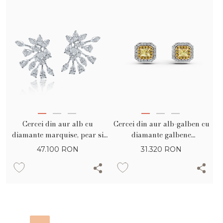
Cercei din aur alb cu
Cercei din aur alb-galben cu
diamante marquise, pear si
diamante galbene
rotunde de 2.82ct
rectangulare si rotunde de
47.100
RON
31.320
RON
0.1ct si diamante de 0.65ct