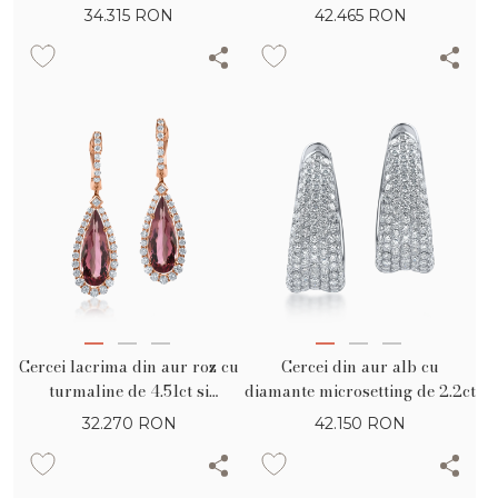
rotunde si diamante incolore
34.315
RON
42.465
RON
de 1.61ct
Cercei lacrima din aur roz cu
Cercei din aur alb cu
turmaline de 4.51ct si
diamante microsetting de 2.2ct
diamante de 0.88ct
32.270
RON
42.150
RON