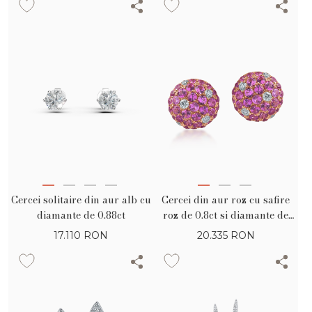
Cercei solitaire din aur alb cu
Cercei din aur roz cu safire
diamante de 0.88ct
roz de 0.8ct si diamante de
0.1ct
17.110
RON
20.335
RON