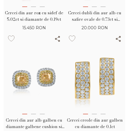
Cercei din aur roz cu sidef de
Cercei dubli din aur alb cu
5.02ct si diamante de 0.19ct
safire ovale de 0.73ct si
diamante de 0.4ct
15.450
RON
20.000
RON
Cercei din aur alb-galben cu
Cercei creole din aur galben
diamante galbene cushion si
cu diamante de 0.1ct