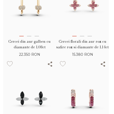
Cercei din aur galben cu
Cercei florali din aur roz cu
diamante de 1.08ct
safire roz si diamante de 1.14ct
22.350
RON
15.380
RON