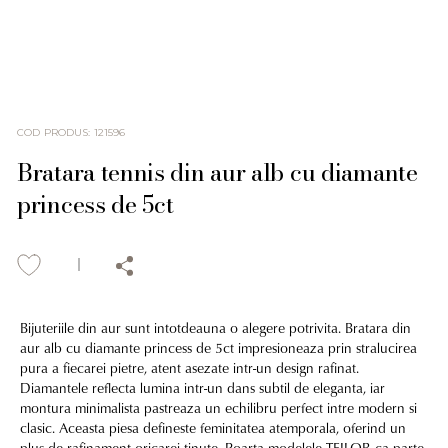
COD PRODUS
:
121596
Bratara tennis din aur alb cu diamante
princess de 5ct
Bijuteriile din aur sunt intotdeauna o alegere potrivita. Bratara din
aur alb cu diamante princess de 5ct impresioneaza prin stralucirea
pura a fiecarei pietre, atent asezate intr-un design rafinat.
Diamantele reflecta lumina intr-un dans subtil de eleganta, iar
montura minimalista pastreaza un echilibru perfect intre modern si
clasic. Aceasta piesa defineste feminitatea atemporala, oferind un
plus de rafinament oricarei tinute. Poarta modelele TEILOR ca parte