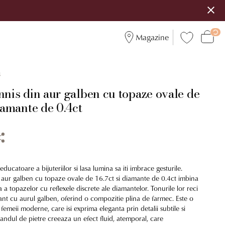
Magazine
3
nnis din aur galben cu topaze ovale de
diamante de 0.4ct
ducatoare a bijuteriilor si lasa lumina sa iti imbrace gesturile.
n aur galben cu topaze ovale de 16.7ct si diamante de 0.4ct imbina
a a topazelor cu reflexele discrete ale diamantelor. Tonurile lor reci
ant cu aurul galben, oferind o compozitie plina de farmec. Este o
 femeii moderne, care isi exprima eleganta prin detalii subtile si
Randul de pietre creeaza un efect fluid, atemporal, care