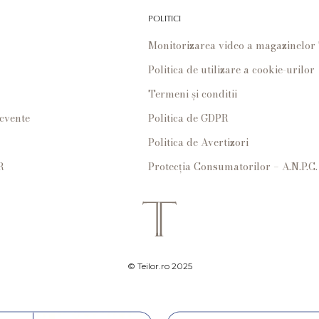
POLITICI
Monitorizarea video a magazinelo
Politica de utilizare a cookie-urilor
Termeni și conditii
ecvente
Politica de GDPR
Politica de Avertizori
R
Protecția Consumatorilor – A.N.P.C.
© Teilor.ro 2025