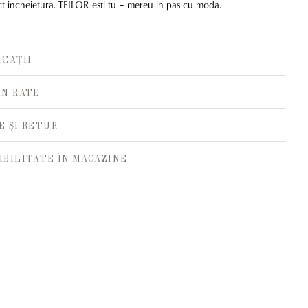
ct incheietura. TEILOR esti tu – mereu in pas cu moda.
ICAȚII
ÎN RATE
E ȘI RETUR
IBILITATE ÎN MAGAZINE