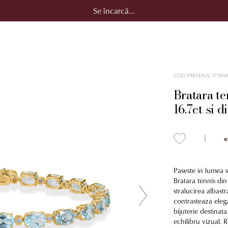
Se încarcă...
COD PRODUS
:
17914
Bratara te
16.7ct si 
Paseste in lumea se
Bratara tennis di
stralucirea albastr
contrasteaza eleg
bijuterie destinata
echilibru vizual. 