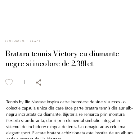
COD PRODUS
:
166479
Bratara tennis Victory cu diamante
negre si incolore de 2.381ct
Tennis by Ilie Nastase inspira catre incredere de sine si succes - o
colectie capsula unica din care face parte bratara tennis din aur alb-
negru incrustata cu diamante. Bijuteria se remarca prin montura
flexibila si anduranta, dar si prin elementul simbolic integrat in
sistemul de inchidere: mingea de tenis. Un omagiu adus celui mai
elegant sport. Fiecare bratara achizitionata este insotita de un album
cadou, semnat de Ilie Nastase.