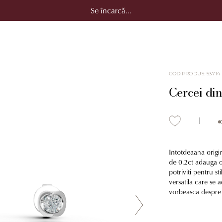
Se încarcă...
COD PRODUS
:
53714
Cercei din
Intotdeaana origi
de 0.2ct adauga o 
potriviti pentru s
versatila care se a
vorbeasca despre 