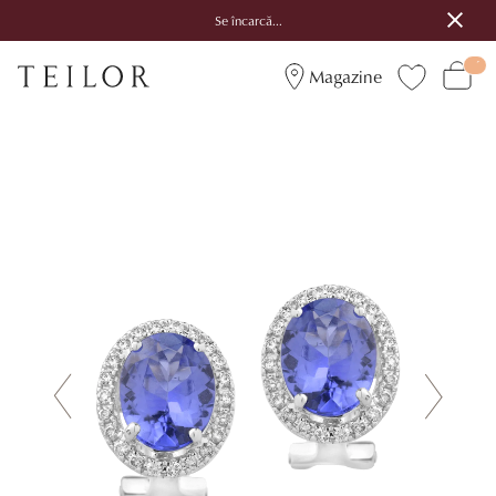
Se încarcă...
Magazine