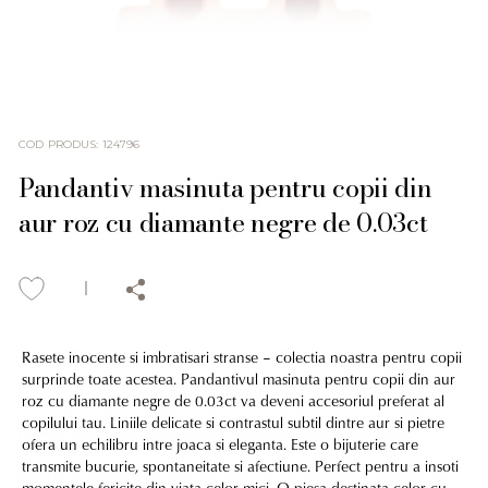
COD PRODUS
:
124796
Pandantiv masinuta pentru copii din
aur roz cu diamante negre de 0.03ct
Rasete inocente si imbratisari stranse – colectia noastra pentru copii
surprinde toate acestea. Pandantivul masinuta pentru copii din aur
roz cu diamante negre de 0.03ct va deveni accesoriul preferat al
copilului tau. Liniile delicate si contrastul subtil dintre aur si pietre
ofera un echilibru intre joaca si eleganta. Este o bijuterie care
transmite bucurie, spontaneitate si afectiune. Perfect pentru a insoti
momentele fericite din viata celor mici. O piesa destinata celor cu