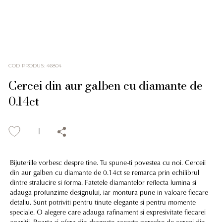
COD PRODUS
:
46804
Cercei din aur galben cu diamante de
0.14ct
Bijuteriile vorbesc despre tine. Tu spune-ti povestea cu noi. Cerceii
din aur galben cu diamante de 0.14ct se remarca prin echilibrul
dintre stralucire si forma. Fatetele diamantelor reflecta lumina si
adauga profunzime designului, iar montura pune in valoare fiecare
detaliu. Sunt potriviti pentru tinute elegante si pentru momente
speciale. O alegere care adauga rafinament si expresivitate fiecarei
aparitii. Poarta si ofera din dragoste aceasta pereche de cercei din