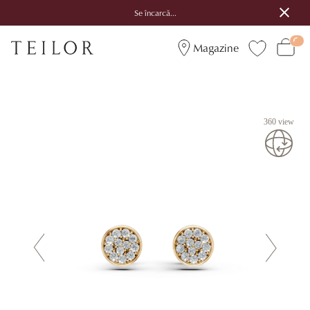
Se încarcă...
Magazine
360 view