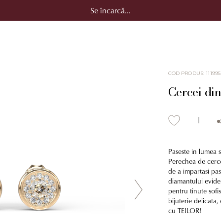
Se încarcă...
COD PRODUS
:
111995
Cercei di
Paseste in lumea se
Perechea de cerce
de a impartasi pas
diamantului evident
pentru tinute sofi
bijuterie delicata,
cu TEILOR!