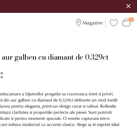
Magazine
n aur galben cu diamant de 0.329ct
ducatoare a bijuteriilor pregatite sa cucereasca inimi si priviri.
i din aur galben cu diamant de 0.329ct defineste un mod inedit
iunea pentru eleganta, printr-un design curat si rafinat. Reflexiile
iaza claritatea si proportiile perfecte ale piesei. Sunt potriviti
sticate si pentru momente speciale. O emotie capturata intr-o
 care imbina modernul cu accente clasice. Alege sa iti exprimi stilul