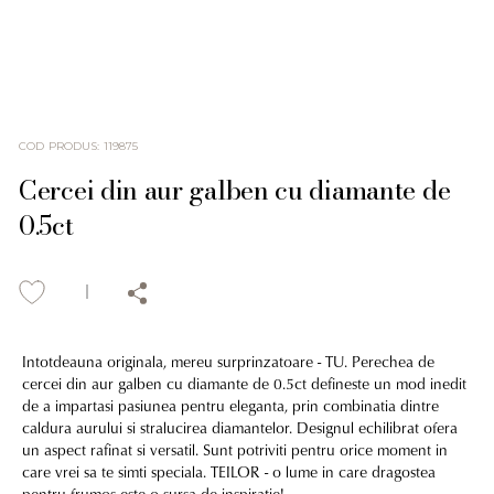
COD PRODUS
:
119875
Cercei din aur galben cu diamante de
0.5ct
Intotdeauna originala, mereu surprinzatoare - TU. Perechea de
cercei din aur galben cu diamante de 0.5ct defineste un mod inedit
de a impartasi pasiunea pentru eleganta, prin combinatia dintre
caldura aurului si stralucirea diamantelor. Designul echilibrat ofera
un aspect rafinat si versatil. Sunt potriviti pentru orice moment in
care vrei sa te simti speciala. TEILOR - o lume in care dragostea
pentru frumos este o sursa de inspiratie!