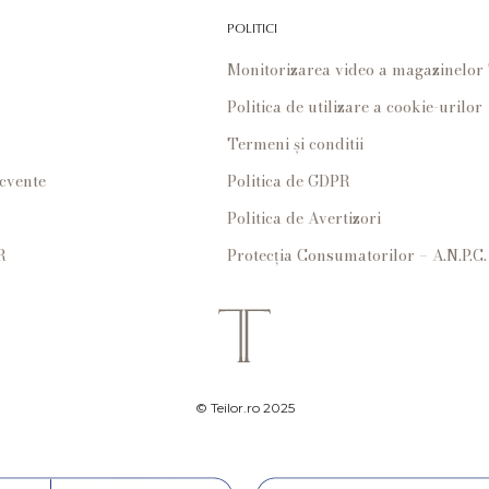
POLITICI
Monitorizarea video a magazinelo
Politica de utilizare a cookie-urilor
Termeni și conditii
ecvente
Politica de GDPR
Politica de Avertizori
R
Protecția Consumatorilor – A.N.P.C.
© Teilor.ro 2025