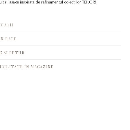
t si lasa-te inspirata de rafinamentul colectiilor TEILOR!
ICAȚII
ÎN RATE
E ȘI RETUR
IBILITATE ÎN MAGAZINE