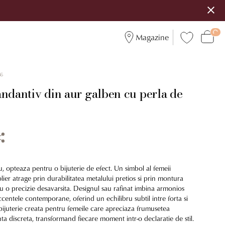
Magazine
6
ndantiv din aur galben cu perla de
 opteaza pentru o bijuterie de efect. Un simbol al femeii
ier atrage prin durabilitatea metalului pretios si prin montura
cu o precizie desavarsita. Designul sau rafinat imbina armonios
 accentele contemporane, oferind un echilibru subtil intre forta si
 bijuterie creata pentru femeile care apreciaza frumusetea
nta discreta, transformand fiecare moment intr-o declaratie de stil.