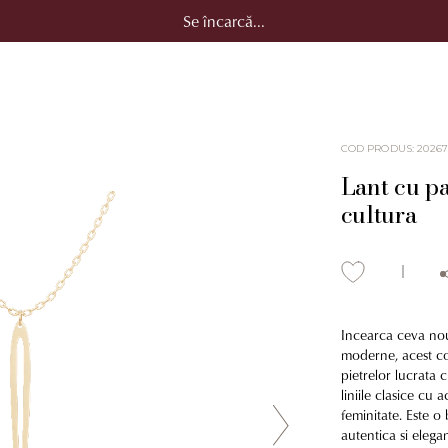
Se încarcă...
COD PRODUS
:
20267
Lant cu pa
cultura
Incearca ceva nou,
moderne, acest col
pietrelor lucrata 
liniile clasice cu
feminitate. Este o
autentica si elega