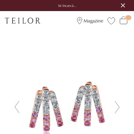
Se încarcă...
Magazine