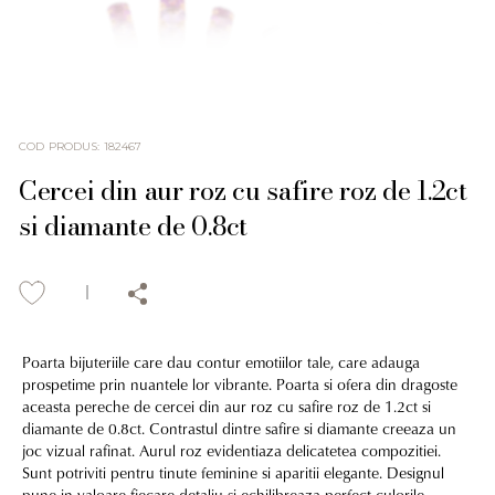
COD PRODUS
:
182467
Cercei din aur roz cu safire roz de 1.2ct
si diamante de 0.8ct
Poarta bijuteriile care dau contur emotiilor tale, care adauga
prospetime prin nuantele lor vibrante. Poarta si ofera din dragoste
aceasta pereche de cercei din aur roz cu safire roz de 1.2ct si
diamante de 0.8ct. Contrastul dintre safire si diamante creeaza un
joc vizual rafinat. Aurul roz evidentiaza delicatetea compozitiei.
Sunt potriviti pentru tinute feminine si aparitii elegante. Designul
pune in valoare fiecare detaliu si echilibreaza perfect culorile.