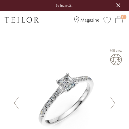
Se încarcă...
Magazine
360 view