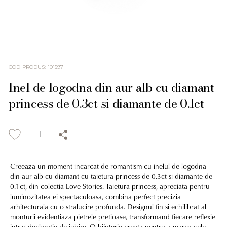
COD PRODUS
:
101597
Inel de logodna din aur alb cu diamant
princess de 0.3ct si diamante de 0.1ct
Creeaza un moment incarcat de romantism cu inelul de logodna
din aur alb cu diamant cu taietura princess de 0.3ct si diamante de
0.1ct, din colectia Love Stories. Taietura princess, apreciata pentru
luminozitatea ei spectaculoasa, combina perfect precizia
arhitecturala cu o stralucire profunda. Designul fin si echilibrat al
monturii evidentiaza pietrele pretioase, transformand fiecare reflexie
intr-o declaratie de iubire. O bijuterie creata pentru a marca cele