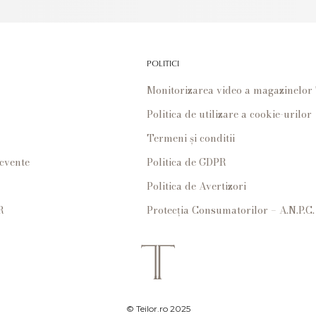
POLITICI
Monitorizarea video a magazinelo
Politica de utilizare a cookie-urilor
Termeni și conditii
ecvente
Politica de GDPR
Politica de Avertizori
R
Protecția Consumatorilor – A.N.P.C.
© Teilor.ro 2025