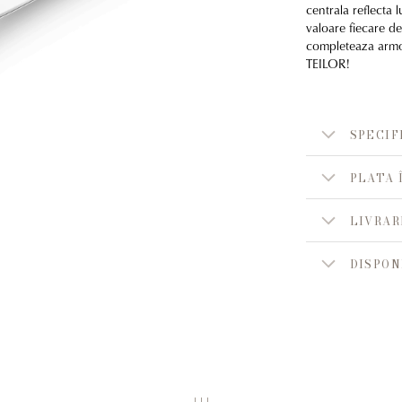
centrala reflecta 
valoare fiecare det
completeaza armon
TEILOR!
SPECIF
PLATA 
LIVRAR
DISPON