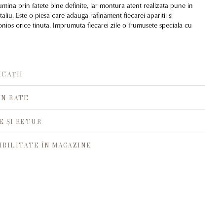
lumina prin fatete bine definite, iar montura atent realizata pune in
aliu. Este o piesa care adauga rafinament fiecarei aparitii si
ios orice tinuta. Imprumuta fiecarei zile o frumusete speciala cu
ICAȚII
ÎN RATE
E ȘI RETUR
IBILITATE ÎN MAGAZINE