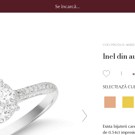
Se încarcă...
COD PRODUS
:
46853
Inel din a
SELECTEAZĂ CU
Exista bijuterii c
de 0.54ct impresion