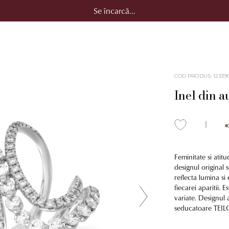
Se încarcă...
COD PRODUS
:
12339
Inel din a
Feminitate si atit
designul original 
reflecta lumina si
fiecarei aparitii. 
variate. Designul a
seducatoare TEILO