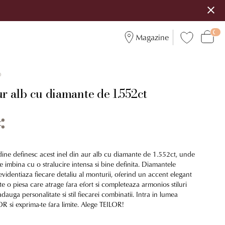
Magazine
0
ur alb cu diamante de 1.552ct
udine definesc acest inel din aur alb cu diamante de 1.552ct, unde
se imbina cu o stralucire intensa si bine definita. Diamantele
 evidentiaza fiecare detaliu al monturii, oferind un accent elegant
Este o piesa care atrage fara efort si completeaza armonios stiluri
dauga personalitate si stil fiecarei combinatii. Intra in lumea
R si exprima-te fara limite. Alege TEILOR!