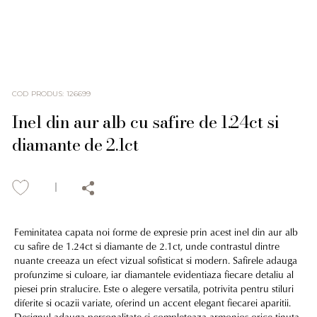
COD PRODUS
:
126699
Inel din aur alb cu safire de 1.24ct si
diamante de 2.1ct
Feminitatea capata noi forme de expresie prin acest inel din aur alb
cu safire de 1.24ct si diamante de 2.1ct, unde contrastul dintre
nuante creeaza un efect vizual sofisticat si modern. Safirele adauga
profunzime si culoare, iar diamantele evidentiaza fiecare detaliu al
piesei prin stralucire. Este o alegere versatila, potrivita pentru stiluri
diferite si ocazii variate, oferind un accent elegant fiecarei aparitii.
Designul adauga personalitate si completeaza armonios orice tinuta.