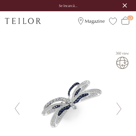
Se încarcă...
Magazine
360 view