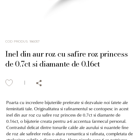
COD PRODUS
:
186057
Inel din aur roz cu safire roz princess
de 0.7ct si diamante de 0.16ct
Poarta cu incredere bijuteriile preferate si dezvaluie noi fatete ale
feminitatii tale. Originalitatea si rafinamentul se contopesc in acest
inel din aur roz cu safire roz princess de 0.7ct si diamante de
0.16ct, o bijuterie creata pentru a-ti accentua farmecul personal.
Contrastul delicat dintre tonurile calde ale aurului si nuantele fine
de roz ale safirelor reda o alura romantica si rafinata, completata de
stralucirea subtila a diamantelor. Alege piesele care ti se potrivesc