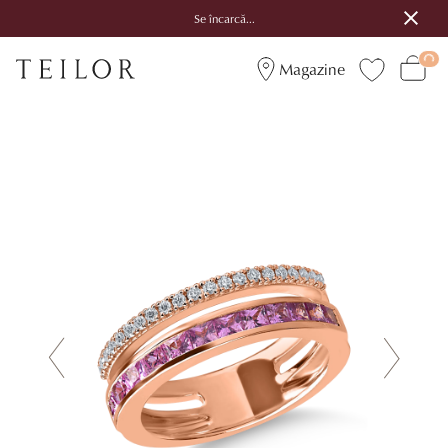
Se încarcă...
Magazine