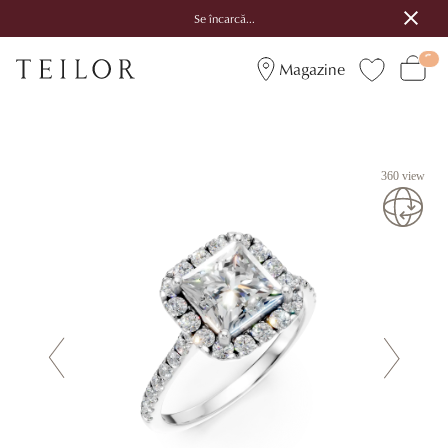
Se încarcă...
Magazine
360 view