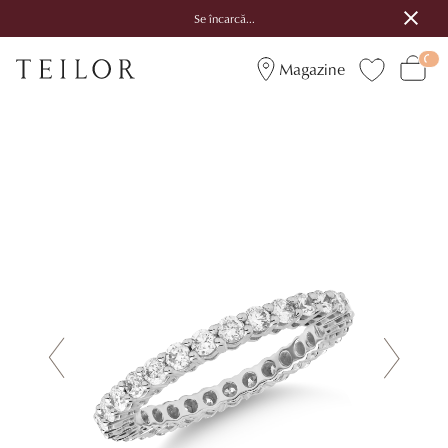
Se încarcă...
Magazine