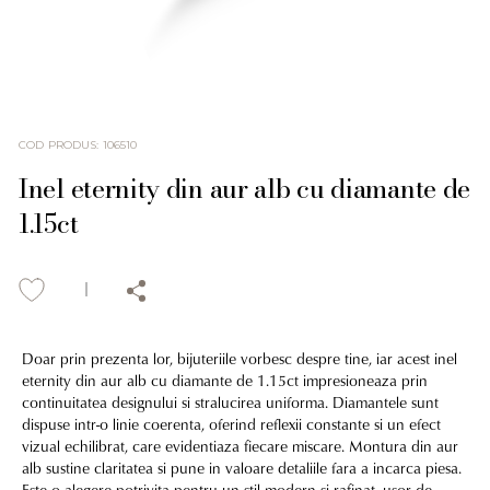
COD PRODUS
:
106510
Inel eternity din aur alb cu diamante de
1.15ct
Doar prin prezenta lor, bijuteriile vorbesc despre tine, iar acest inel
eternity din aur alb cu diamante de 1.15ct impresioneaza prin
continuitatea designului si stralucirea uniforma. Diamantele sunt
dispuse intr-o linie coerenta, oferind reflexii constante si un efect
vizual echilibrat, care evidentiaza fiecare miscare. Montura din aur
alb sustine claritatea si pune in valoare detaliile fara a incarca piesa.
Este o alegere potrivita pentru un stil modern si rafinat, usor de