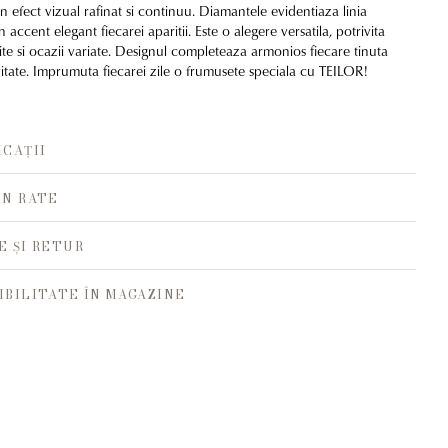
n efect vizual rafinat si continuu. Diamantele evidentiaza linia
 accent elegant fiecarei aparitii. Este o alegere versatila, potrivita
erite si ocazii variate. Designul completeaza armonios fiecare tinuta
itate. Imprumuta fiecarei zile o frumusete speciala cu TEILOR!
ICAȚII
ÎN RATE
E ȘI RETUR
IBILITATE ÎN MAGAZINE