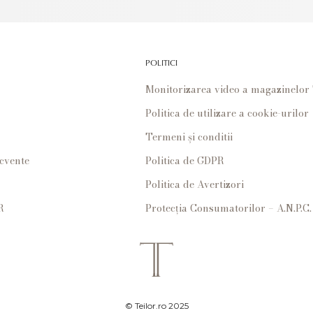
POLITICI
Monitorizarea video a magazinelo
Politica de utilizare a cookie-urilor
Termeni și conditii
ecvente
Politica de GDPR
Politica de Avertizori
R
Protecția Consumatorilor – A.N.P.C.
© Teilor.ro 2025