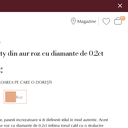
Magazine
3
ity din aur roz cu diamante de 0.2ct
LOAREA PE CARE O DOREȘTI
Roz
e, pasesti increzatoare si iti definesti stilul in mod autentic. Acest
aur roz cu diamante de 0.2ct imbina tonul cald cu o stralucire