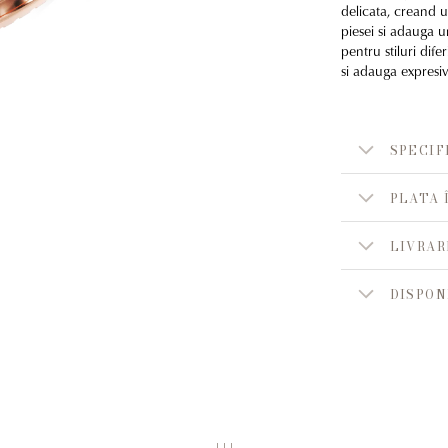
delicata, creand u
piesei si adauga un
pentru stiluri dif
si adauga expresiv
SPECIF
PLATA 
LIVRAR
DISPON