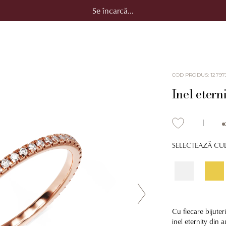
Se încarcă...
COD PRODUS
:
12797
Inel etern
SELECTEAZĂ CU
Cu fiecare bijuteri
inel eternity din 