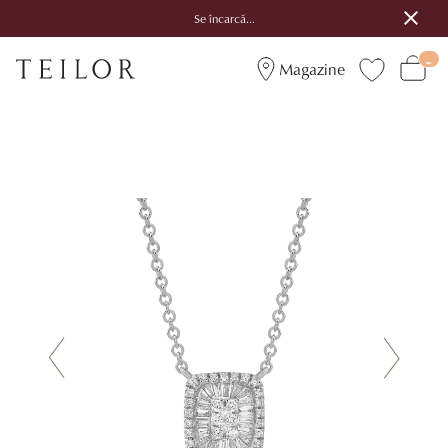
Se încarcă...
Magazine