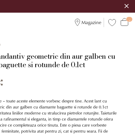
Magazine
0
andantiv geometric din aur galben cu
aguette si rotunde de 0.1ct
e – toate aceste elemente vorbesc despre tine. Acest lant cu
ic din aur galben cu diamante baguette si rotunde de 0.1ct
itatea liniilor moderne cu stralucirea pietrelor rotunjite. Taieturile
a rafinamentul si eleganta, in timp ce diamantele rotunde ofera
ucire ce completeaza orice tinuta. Este o piesa care vorbeste
 feminitate, potrivita atat pentru zi, cat si pentru seara. Fii de