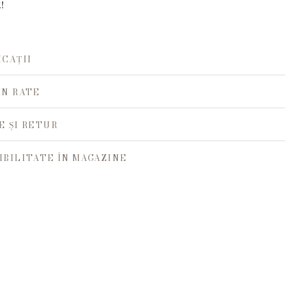
!
ICAȚII
ÎN RATE
E ȘI RETUR
IBILITATE ÎN MAGAZINE