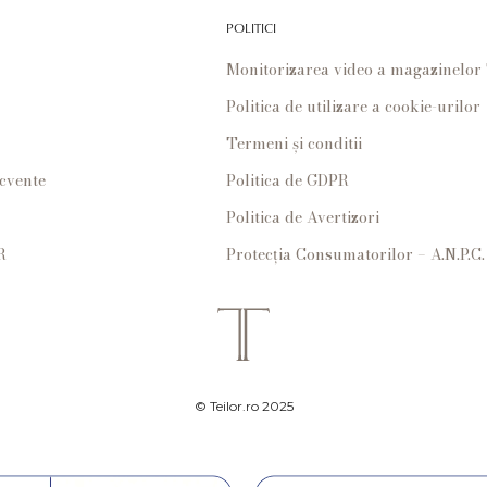
POLITICI
Monitorizarea video a magazinelo
Politica de utilizare a cookie-urilor
Termeni și conditii
ecvente
Politica de GDPR
Politica de Avertizori
R
Protecția Consumatorilor – A.N.P.C.
© Teilor.ro 2025