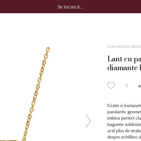
Se încarcă...
COD PRODUS
:
18201
Lant cu p
diamante b
Gratie si frumuset
pandantiv geometr
imbina perfect clar
baguette subliniaz
acel plus de stral
despre echilibru si