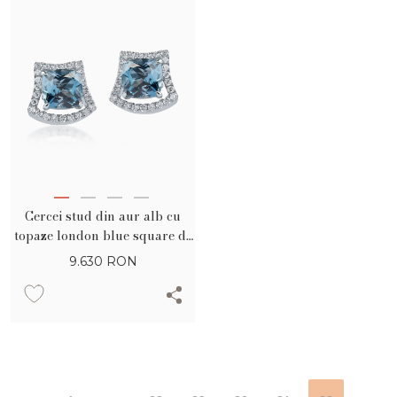
Cercei stud din aur alb cu
topaze london blue square de
3.816ct si diamante de 0.407ct
9.630
RON