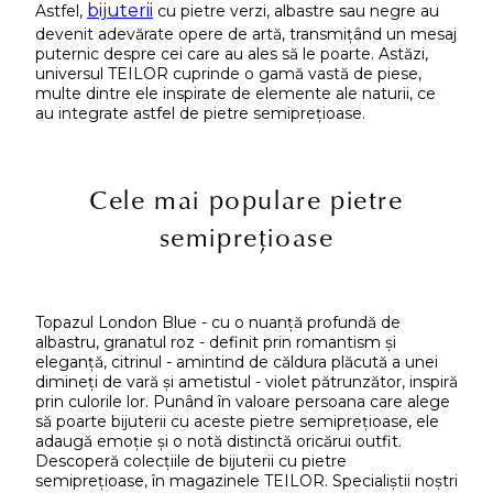
bijuterii
Astfel,
cu pietre verzi, albastre sau negre au
devenit adevărate opere de artă, transmițând un mesaj
puternic despre cei care au ales să le poarte. Astăzi,
universul TEILOR cuprinde o gamă vastă de piese,
multe dintre ele inspirate de elemente ale naturii, ce
au integrate astfel de pietre semiprețioase.
Cele mai populare pietre
semiprețioase
Topazul London Blue - cu o nuanță profundă de
albastru, granatul roz - definit prin romantism și
eleganță, citrinul - amintind de căldura plăcută a unei
dimineți de vară și ametistul - violet pătrunzător, inspiră
prin culorile lor. Punând în valoare persoana care alege
să poarte bijuterii cu aceste pietre semiprețioase, ele
adaugă emoție și o notă distinctă oricărui outfit.
Descoperă colecțiile de bijuterii cu pietre
semiprețioase, în magazinele TEILOR. Specialiștii noștri