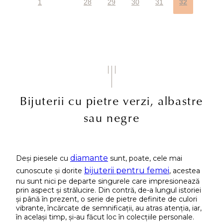
1
28
29
30
31
32
Bijuterii cu pietre verzi, albastre
sau negre
diamante
Deși piesele cu
sunt, poate, cele mai
bijuterii pentru femei
cunoscute și dorite
, acestea
nu sunt nici pe departe singurele care impresionează
prin aspect și strălucire. Din contră, de-a lungul istoriei
și până în prezent, o serie de pietre definite de culori
vibrante, încărcate de semnificații, au atras atenția, iar,
în același timp, și-au făcut loc în colecțiile personale.