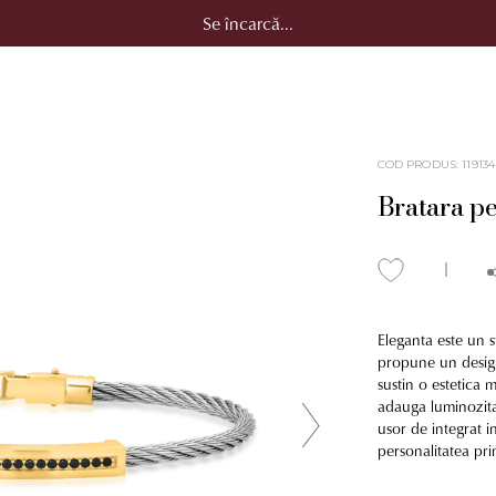
Se încarcă...
COD PRODUS
:
119134
Bratara pe
Eleganta este un s
propune un design g
sustin o estetica m
adauga luminozitat
usor de integrat i
personalitatea pri