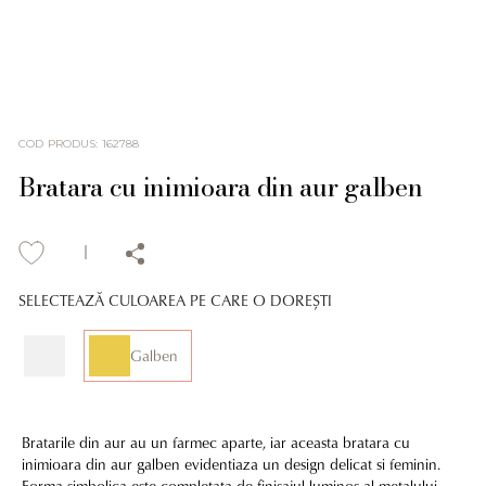
COD PRODUS
:
162788
Bratara cu inimioara din aur galben
SELECTEAZĂ CULOAREA PE CARE O DOREȘTI
Galben
Bratarile din aur au un farmec aparte, iar aceasta bratara cu
inimioara din aur galben evidentiaza un design delicat si feminin.
Forma simbolica este completata de finisajul luminos al metalului,