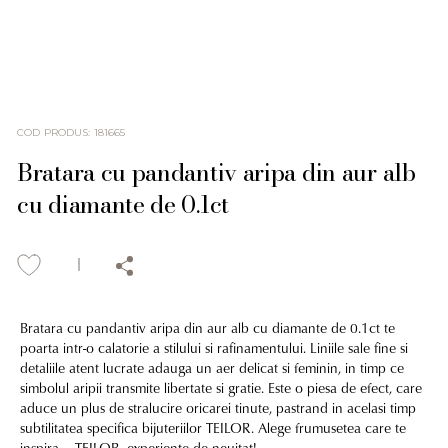
COD PRODUS
:
181665
Bratara cu pandantiv aripa din aur alb
cu diamante de 0.1ct
Bratara cu pandantiv aripa din aur alb cu diamante de 0.1ct te
poarta intr-o calatorie a stilului si rafinamentului. Liniile sale fine si
detaliile atent lucrate adauga un aer delicat si feminin, in timp ce
simbolul aripii transmite libertate si gratie. Este o piesa de efect, care
aduce un plus de stralucire oricarei tinute, pastrand in acelasi timp
subtilitatea specifica bijuteriilor TEILOR. Alege frumusetea care te
inspira – TEILOR, experiente de neuitat!