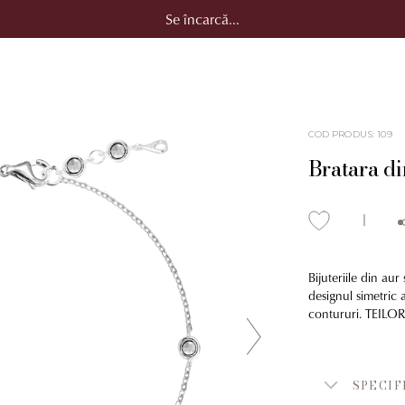
Se încarcă...
COD PRODUS
:
109
Bratara di
Bijuteriile din au
designul simetric 
contururi. TEILOR 
SPECIF