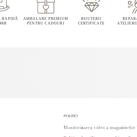
E RAPIDĂ
AMBALARE PREMIUM
BIJUTERII
REPARA
 48H
PENTRU CADOURI
CERTIFICATE
ATELIERU
POLITICI
Monitorizarea video a magazinelo