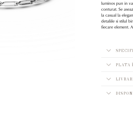
luminos pun in val
conturat. Se asea
la casual la elegan
detaliile si stilul
fiecare element. A
SPECIF
PLATA 
LIVRAR
DISPON