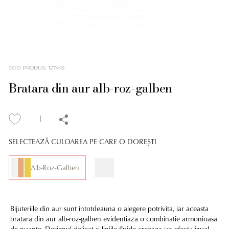
COD PRODUS
:
127445
Bratara din aur alb-roz-galben
SELECTEAZĂ CULOAREA PE CARE O DOREȘTI
Alb-Roz-Galben
Bijuteriile din aur sunt intotdeauna o alegere potrivita, iar aceasta
bratara din aur alb-roz-galben evidentiaza o combinatie armonioasa
de nuante. Designul delicat si liniile fluide creeaza un efect vizual