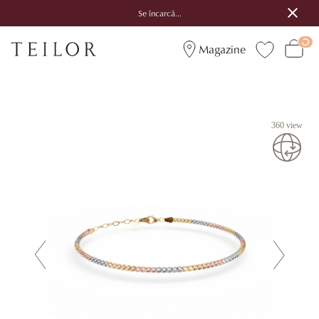
Se încarcă...
Magazine
360 view