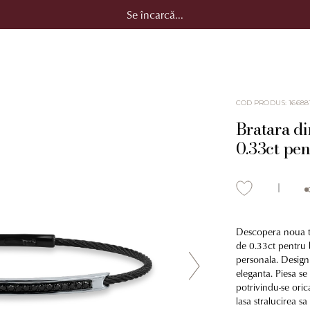
Se încarcă...
COD PRODUS
:
16688
Bratara di
0.33ct pen
Descopera noua ta 
de 0.33ct pentru 
personala. Designu
eleganta. Piesa se 
potrivindu-se orica
lasa stralucirea 