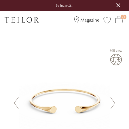
Se încarcă...
Magazine
360 view