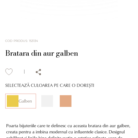
COD PRODUS
:
153134
Bratara din aur galben
SELECTEAZĂ CULOAREA PE CARE O DOREȘTI
Galben
Poarta bijuteriile care te definesc cu aceasta bratara din aur galben,
creata pentru a imbina modernul cu influentele clasice. Designul
echilibrat si liniile bine definite sustin o estetica rafinata, usor de