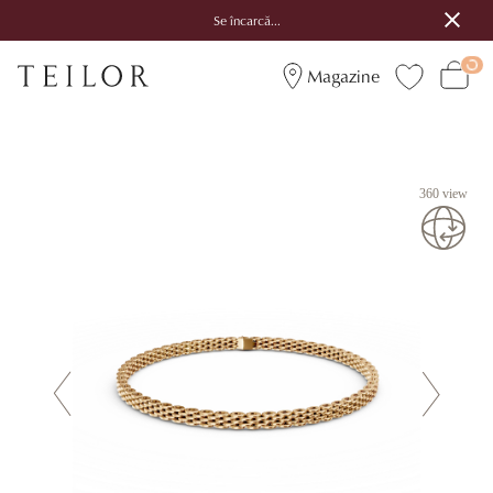
Se încarcă...
Magazine
360 view