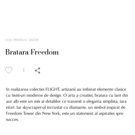
COD PRODUS
:
125729
Bratara Freedom
In realizarea colectiei FLIGHT, artizanii au imbinat elemente clasice
cu twist-uri moderne de design. O arta a creatiei, bratara cu lant din
aur alb este un mix al detaliilor ce transmit o eleganta simplista, fara
efort. Iar skyscraper-ul incrustat cu diamante, un simbol inspirat de
Freedom Tower din New York, este un statement al aspiratiei spre
succes.