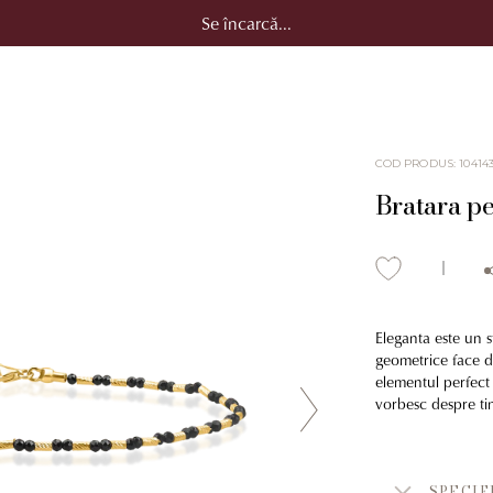
Se încarcă...
COD PRODUS
:
10414
Bratara pe
Eleganta este un s
geometrice face d
elementul perfect 
vorbesc despre ti
SPECIF