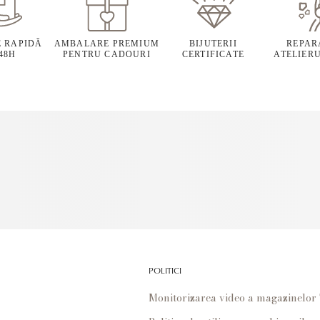
E RAPIDĂ
AMBALARE PREMIUM
BIJUTERII
REPARA
 48H
PENTRU CADOURI
CERTIFICATE
ATELIERU
POLITICI
Monitorizarea video a magazinelo