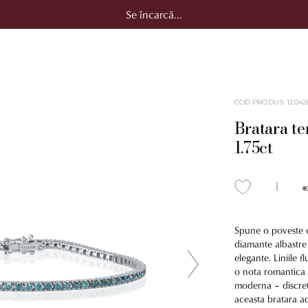
Se încarcă...
COD PRODUS
:
12042
Bratara te
1.75ct
Spune o poveste cu
diamante albastre 
elegante. Liniile 
o nota romantica si
moderna – discreta
aceasta bratara ad