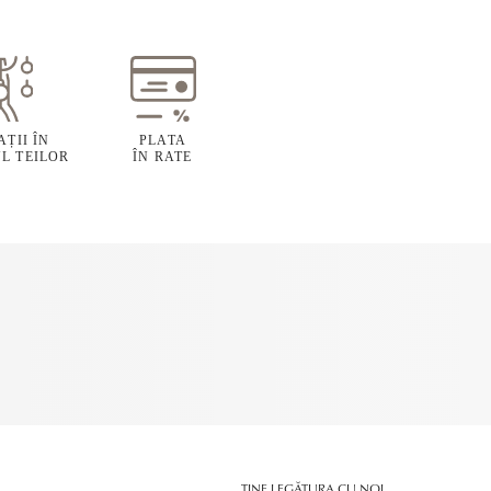
ȚII ÎN
PLATA
L TEILOR
ÎN RATE
ȚINE LEGĂTURA CU NOI