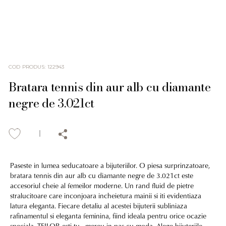
COD PRODUS
:
122943
Bratara tennis din aur alb cu diamante
negre de 3.021ct
Paseste in lumea seducatoare a bijuteriilor. O piesa surprinzatoare,
bratara tennis din aur alb cu diamante negre de 3.021ct este
accesoriul cheie al femeilor moderne. Un rand fluid de pietre
stralucitoare care inconjoara incheietura mainii si iti evidentiaza
latura eleganta. Fiecare detaliu al acestei bijuterii subliniaza
rafinamentul si eleganta feminina, fiind ideala pentru orice ocazie
speciala. TEILOR esti tu - mereu in pas cu moda. Alege bijuteriile