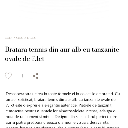
COD PRODUS
:
176398
Bratara tennis din aur alb cu tanzanite
ovale de 7.1ct
Descopera stralucirea in toate formele ei in colectiile de bratari. Cu
un aer sofisticat, bratara tennis din aur alb cu tanzanite ovale de
7.1ct este o expresie a elegantei autentice. Pietrele de tanzanit,
cunoscute pentru nuantele lor albastre-violete intense, adauga o
nota de rafinament si mister. Designul fin si echilibrul perfect intre
aur si piatra pretioasa creeaza o armonie vizuala desavarsita.
Aceasta bratara este alegerea ideala pentru femeile care isi exprima