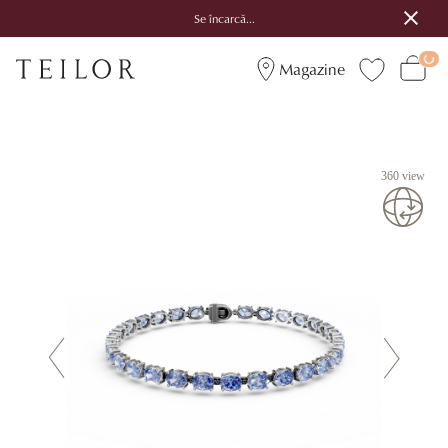
Se încarcă...
Magazine
360 view