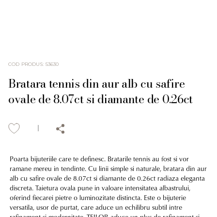
COD PRODUS
:
53630
Bratara tennis din aur alb cu safire
ovale de 8.07ct si diamante de 0.26ct
Poarta bijuteriile care te definesc. Bratarile tennis au fost si vor
ramane mereu in tendinte. Cu linii simple si naturale, bratara din aur
alb cu safire ovale de 8.07ct si diamante de 0.26ct radiaza eleganta
discreta. Taietura ovala pune in valoare intensitatea albastrului,
oferind fiecarei pietre o luminozitate distincta. Este o bijuterie
versatila, usor de purtat, care aduce un echilibru subtil intre
rafinament si modernitate. TEILOR aduce un plus de rafinament si