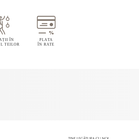
ȚII ÎN
PLATA
L TEILOR
ÎN RATE
ȚINE LEGĂTURA CU NOI