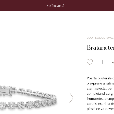
Se încarcă...
COD PRODUS
:
10408
Bratara te
Poarta bijuteriile
o expresie a rafin
atent selectat pent
completand cu grat
frumusetea atempor
care isi exprima fe
piesei ce va deven