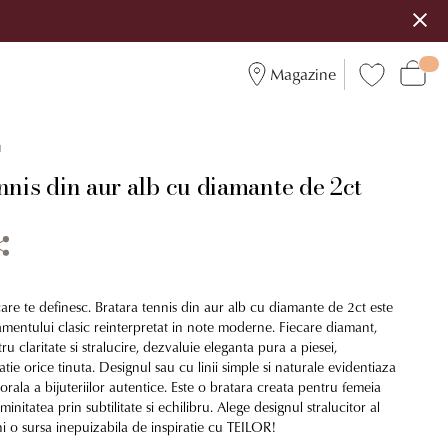
Magazine
1
nnis din aur alb cu diamante de 2ct
 care te definesc. Bratara tennis din aur alb cu diamante de 2ct este
amentului clasic reinterpretat in note moderne. Fiecare diamant,
ru claritate si stralucire, dezvaluie eleganta pura a piesei,
ie orice tinuta. Designul sau cu linii simple si naturale evidentiaza
ala a bijuteriilor autentice. Este o bratara creata pentru femeia
minitatea prin subtilitate si echilibru. Alege designul stralucitor al
i o sursa inepuizabila de inspiratie cu TEILOR!