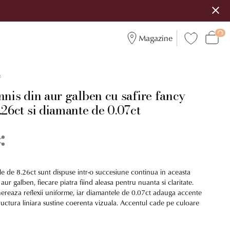
Magazine
8
nnis din aur galben cu safire fancy
.26ct si diamante de 0.07ct
le de 8.26ct sunt dispuse intr-o succesiune continua in aceasta
aur galben, fiecare piatra fiind aleasa pentru nuanta si claritate.
nereaza reflexii uniforme, iar diamantele de 0.07ct adauga accente
ructura liniara sustine coerenta vizuala. Accentul cade pe culoare