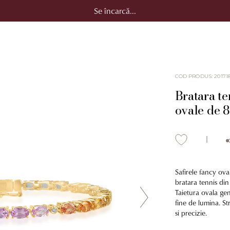
Se încarcă...
COD PRODUS
:
20171
Bratara te
ovale de 8
Safirele fancy ova
bratara tennis din 
Taietura ovala ge
fine de lumina. St
si precizie.