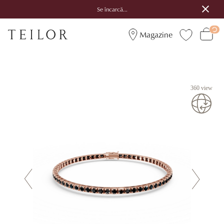
Se încarcă...
Magazine
360 view