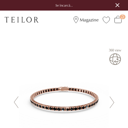
Se încarcă...
Magazine
360 view