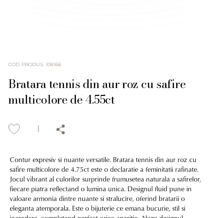
COD PRODUS
:
108166
Bratara tennis din aur roz cu safire
multicolore de 4.55ct
Contur expresiv si nuante versatile. Bratara tennis din aur roz cu
safire multicolore de 4.75ct este o declaratie a feminitatii rafinate.
Jocul vibrant al culorilor surprinde frumusetea naturala a safirelor,
fiecare piatra reflectand o lumina unica. Designul fluid pune in
valoare armonia dintre nuante si stralucire, oferind bratarii o
eleganta atemporala. Este o bijuterie ce emana bucurie, stil si
incredere, completand perfect orice aparitie. Alege designul