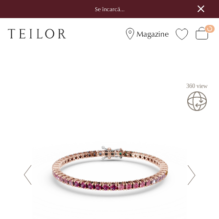
Se încarcă...
Magazine
360 view